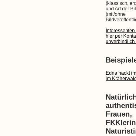
(klassisch, ero
und Art der Bi
(mit/ohne
Bildveröffentl
Interessenten
hier per Kont
unverbindlich 
Beispiel
Edna nackt im
im Kräherwald
Natürlic
authenti
Frauen,
FKKleri
Naturist