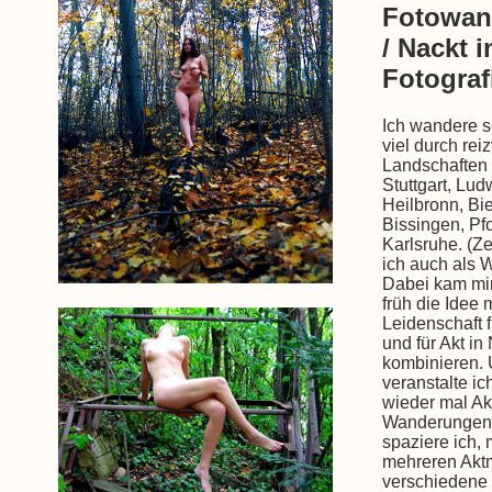
Fotowan
/ Nackt i
Fotograf
Ich wandere s
viel durch reiz
Landschaften
Stuttgart, Lud
Heilbronn, Bi
Bissingen, Pf
Karlsruhe. (Ze
ich auch als 
Dabei kam mi
früh die Idee
Leidenschaft 
und für Akt in
kombinieren.
veranstalte i
wieder mal Akt
Wanderungen
spaziere ich, 
mehreren Akt
verschiedene