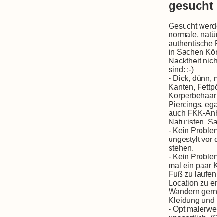
gesucht
Gesucht werd
normale, natü
authentische 
in Sachen Kö
Nacktheit nicht
sind: :-)
- Dick, dünn,
Kanten, Fettp
Körperbehaar
Piercings, ega
auch FKK-Anh
Naturisten, S
- Kein Proble
ungestylt vor
stehen.
- Kein Proble
mal ein paar 
Fuß zu laufen
Location zu er
Wandern gern
Kleidung und
- Optimalerwei