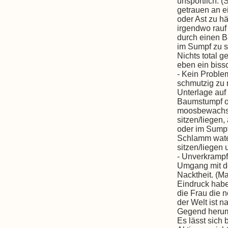
unsportlich. (
getrauen an e
oder Ast zu h
irgendwo rauf 
durch einen B
im Sumpf zu s
Nichts total g
eben ein biss
- Kein Proble
schmutzig zu
Unterlage auf
Baumstumpf o
moosbewachs
sitzen/liegen
oder im Sump
Schlamm wate
sitzen/liegen 
- Unverkrampf
Umgang mit d
Nacktheit. (Ma
Eindruck habe
die Frau die 
der Welt ist na
Gegend herum 
Es lässt sich