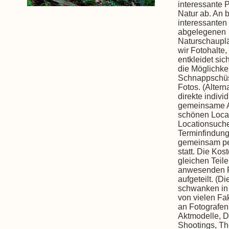
interessante P
Natur ab. An 
interessanten
abgelegenen
Naturschaupl
wir Fotohalte,
entkleidet sic
die Möglichke
Schnappschü
Fotos. (Altern
direkte indivi
gemeinsame An
schönen Locat
Locationsuch
Terminfindung
gemeinsam per
statt. Die Ko
gleichen Teil
anwesenden F
aufgeteilt. (D
schwanken in
von vielen Fa
an Fotografen
Aktmodelle, 
Shootings, T