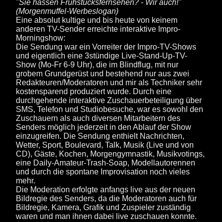
"Sie hassen Frühstücksfernsehen? - Wir auch!"
(Morgenmuffel-Werbeslogan)
Eine absolut kultige und bis heute von keinem
anderen TV-Sender erreichte interaktive Impro-
Morningshow:
Die Sendung war ein Vorreiter der Impro-TV-Shows
und eigentlich eine 3stündige Live-Stand-Up-TV-
Show (Mo-Fr 6-9 Uhr), die im Blindflug, mit nur
grobem Grundgerüst und bestehend nur aus zwei
Redakteuren/Moderatoren und mir als Techniker sehr
kostensparend produziert wurde. Durch eine
durchgehende interaktive Zuschauerbeteiligung über
SMS, Telefon und Studiobesuche, war es sowohl den
Zuschauern als auch diversen Mitarbeitern des
Senders möglich jederzeit in den Ablauf der Show
einzugreifen. Die Sendung enthielt Nachrichten,
Wetter, Sport, Boulevard, Talk, Musik (Live und von
CD), Gäste, Kochen, Morgengymnastik, Musikvotings,
eine Daily-Amateur-Trash-Soap, Modellautorennen
und durch die spontane Improvisation noch vieles
mehr.
Die Moderation erfolgte anfangs live aus der neuen
Bildregie des Senders, da die Moderatoren auch für
Bildregie, Kamera, Grafik und Zuspieler zuständig
waren und man ihnen dabei live zuschauen konnte.