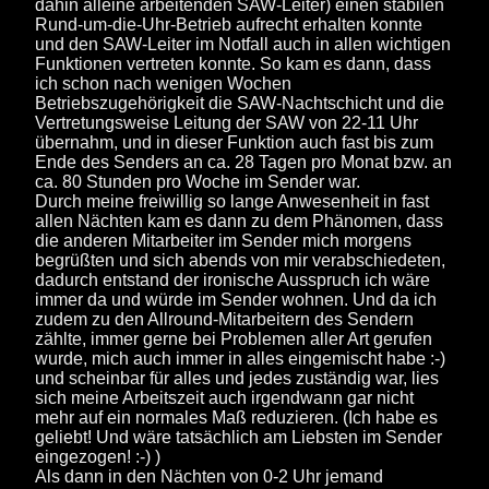
dahin alleine arbeitenden SAW-Leiter) einen stabilen
Rund-um-die-Uhr-Betrieb aufrecht erhalten konnte
und den SAW-Leiter im Notfall auch in allen wichtigen
Funktionen vertreten konnte. So kam es dann, dass
ich schon nach wenigen Wochen
Betriebszugehörigkeit die SAW-Nachtschicht und die
Vertretungsweise Leitung der SAW von 22-11 Uhr
übernahm, und in dieser Funktion auch fast bis zum
Ende des Senders an ca. 28 Tagen pro Monat bzw. an
ca. 80 Stunden pro Woche im Sender war.
Durch meine freiwillig so lange Anwesenheit in fast
allen Nächten kam es dann zu dem Phänomen, dass
die anderen Mitarbeiter im Sender mich morgens
begrüßten und sich abends von mir verabschiedeten,
dadurch entstand der ironische Ausspruch ich wäre
immer da und würde im Sender wohnen. Und da ich
zudem zu den Allround-Mitarbeitern des Sendern
zählte, immer gerne bei Problemen aller Art gerufen
wurde, mich auch immer in alles eingemischt habe :-)
und scheinbar für alles und jedes zuständig war, lies
sich meine Arbeitszeit auch irgendwann gar nicht
mehr auf ein normales Maß reduzieren. (Ich habe es
geliebt! Und wäre tatsächlich am Liebsten im Sender
eingezogen! :-) )
Als dann in den Nächten von 0-2 Uhr jemand