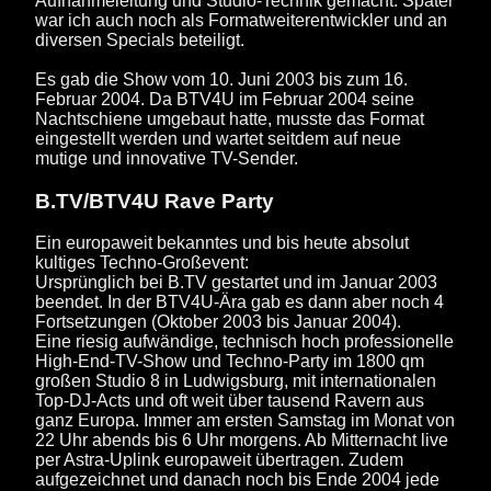
Aufnahmeleitung und Studio-Technik gemacht. Später
war ich auch noch als Formatweiterentwickler und an
diversen Specials beteiligt.
Es gab die Show vom 10. Juni 2003 bis zum 16.
Februar 2004. Da BTV4U im Februar 2004 seine
Nachtschiene umgebaut hatte, musste das Format
eingestellt werden und wartet seitdem auf neue
mutige und innovative TV-Sender.
B.TV/BTV4U Rave Party
Ein europaweit bekanntes und bis heute absolut
kultiges Techno-Großevent:
Ursprünglich bei B.TV gestartet und im Januar 2003
beendet. In der BTV4U-Ära gab es dann aber noch 4
Fortsetzungen (Oktober 2003 bis Januar 2004).
Eine riesig aufwändige, technisch hoch professionelle
High-End-TV-Show und Techno-Party im 1800 qm
großen Studio 8 in Ludwigsburg, mit internationalen
Top-DJ-Acts und oft weit über tausend Ravern aus
ganz Europa. Immer am ersten Samstag im Monat von
22 Uhr abends bis 6 Uhr morgens. Ab Mitternacht live
per Astra-Uplink europaweit übertragen. Zudem
aufgezeichnet und danach noch bis Ende 2004 jede