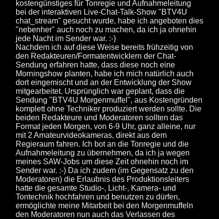
kostengünstiges für Tonregie und Aufnahmeleitung
bei der interaktiven Live-Chat-Talk-Show "BTV4U
chat_stream" gesucht wurde, habe ich angeboten dies
"nebenher" auch noch zu machen, da ich ja ohnehin
jede Nacht im Sender war. :-)
Nachdem ich auf diese Weise bereits frühzeitig von
den Redakteuren/Formatentwicklern der Chat-
Sendung erfahren hatte, dass diese noch eine
Morningshow planten, habe ich mich natürlich auch
dort eingemischt und an der Entwicklung der Show
mitgearbeitet. Ursprünglich war geplant, dass die
Sendung "BTV4U Morgenmuffel", aus Kostengründen
komplett ohne Techniker produziert werden sollte. Die
beiden Redakteure und Moderatoren sollten das
Format jeden Morgen, von 6-9 Uhr, ganz alleine, nur
mit 2 Amateurvideokameras, direkt aus dem
Regieraum fahren. Ich bot an die Tonregie und die
Aufnahmeleitung zu übernehmen, da ich ja wegen
meines SAW-Jobs um diese Zeit ohnehin noch im
Sender war. :-) Da ich zudem (im Gegensatz zu den
Moderatoren) die Erlaubnis des Produktionsleiters
hatte die gesamte Studio-, Licht-, Kamera- und
Tontechnik hochfahren und benutzen zu dürfen,
ermöglichte meine Mitarbeit bei den Morgenmuffeln
den Moderatoren nun auch das Verlassen des