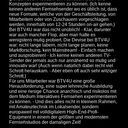
Konzepten experimentieren zu können. (Ich kenne
keinen anderen Fernsehsender wo es üblich ist, dass
neue Formate, welche von der Geschäftsleitung, von
Mitarbeitern oder von Zuschauern vorgeschlagen
werden, innerhalb von 12-24 Stunden on-air gehen.)
Bei BTV4U war das nicht unüblich! - Klar, darunter
war auch mancher Flop, aber man hatte es
wenigstens mutig probiert. Die Devise bei BTV4U
war: nicht lange labern, nicht lange planen, keine
Marktforschung, kein Mainstream! - Einfach machen
und ausprobieren! - Ich kenne keinen anderen TV-
Sender der jemals auch nur annähernd so mutig und
innovativ war! (Auch wenn natürlich dabei recht viel
Schrott herauskam. - Aber eben oft auch sehr witziger
Schrott.)
Für uns Mitarbeiter war BTV4U eine große
Herausforderung, eine super lehrreiche Ausbildung
und eine riesige Chance anarchisch und risikolos mit
dem Medium Interaktives Fernsehen experimentieren
zu können. - Und dies alles nicht in kleinem Rahmen,
mit Amateurtechnik im Lokalsender, sondern
europaweit mit volldigitalem High-End-Profi-
Equipment in einem der größten und modernsten
Fernsehstudios der damaligen Zeit!