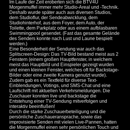
Im Laufe der Zeit eroberten sich die BTV4U
Morgenmuffel immer mehr Studio-Areal und -Technik.
Deshalb wurde später auch aus diversen Studios,
dem Studioflur, der Sendeabwicklung, dem
Studiohinterhof, aus dem Foyer, dem Auto, der
Toilette, dem Parkplatz oder aus einem aufblasbaren
Swimmingpool gesendet. (Fast das gesamte Gelände
des Senders konnte nach Lust und Laune bespielt
werden.)
Eine Besonderheit der Sendung war auch das
Splitscreen-Design: Das TV-Bild bestand meist aus 2
Fenstern (einem großen Hauptfenster, in welchem
meist das Hauptbild und Einspieler gezeigt wurden
und einen kleinen Fenster, welches oft für Backstage-
Bilder oder eine zweite Kamera genutzt wurde).
Zudem gab es ein Textfeld für diverse Text-
Einblendungen, Votings, und SMS-Chat und eine
Laufschrift mit aktuellen Verkehrsmeldungen. Die
Zuschauer konnten live und backstage die
Entstehung einer TV-Sendung mitverfolgen und
interaktiv beeinflußen!
Durch die starke Zuschauerbeteiligung und die
persönliche Zuschaueransprache, sowie das
improvisierte Senden mit vielen Live-Pannen, hatten
die Morgenmuffel einen sehr persönlichen Touch und