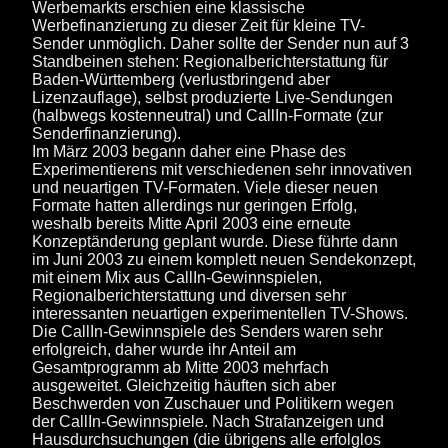
Werbemarkts erschien eine klassische
Werbefinanzierung zu dieser Zeit für kleine TV-
Sender unmöglich. Daher sollte der Sender nun auf 3
Standbeinen stehen: Regionalberichterstattung für
Baden-Württemberg (verlustbringend aber
Lizenzauflage), selbst produzierte Live-Sendungen
(halbwegs kostenneutral) und CallIn-Formate (zur
Senderfinanzierung).
Im März 2003 begann daher eine Phase des
Experimentierens mit verschiedenen sehr innovativen
und neuartigen TV-Formaten. Viele dieser neuen
Formate hatten allerdings nur geringen Erfolg,
weshalb bereits Mitte April 2003 eine erneute
Konzeptänderung geplant wurde. Diese führte dann
im Juni 2003 zu einem komplett neuen Sendekonzept,
mit einem Mix aus CallIn-Gewinnspielen,
Regionalberichterstattung und diversen sehr
interessanten neuartigen experimentellen TV-Shows.
Die CallIn-Gewinnspiele des Senders waren sehr
erfolgreich, daher wurde ihr Anteil am
Gesamtprogramm ab Mitte 2003 mehrfach
ausgeweitet. Gleichzeitig häuften sich aber
Beschwerden von Zuschauer und Politikern wegen
der CallIn-Gewinnspiele. Nach Strafanzeigen und
Hausdurchsuchungen (die übrigens alle erfolglos