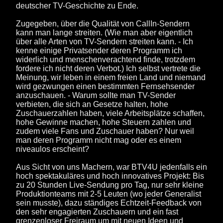
deutscher TV-Geschichte zu Ende.
Zugegeben, über die Qualität von CallIn-Sendern
kann man lange streiten. (Wie man aber eigentlich
über alle Arten von TV-Sendern streiten kann. - Ich
kenne einige Privatsender deren Programm ich
widerlich und menschenverachtend finde, trotzdem
fordere ich nicht deren Verbot.) Ich selbst vertrete die
Meinung, wir leben in einem freien Land und niemand
wird gezwungen einen bestimmten Fernsehsender
anzuschauen. - Warum sollte man TV-Sender
verbieten, die sich an Gesetze halten, hohe
Zuschauerzahlen haben, viele Arbeitsplätze schaffen,
hohe Gewinne machen, hohe Steuern zahlen und
zudem viele Fans und Zuschauer haben? Nur weil
man deren Programm nicht mag oder es einem
niveaulos erscheint?
Aus Sicht von uns Machern, war BTV4U jedenfalls ein
hoch spektakuläres und hoch innovatives Projekt: Bis
zu 20 Stunden Live-Sendung pro Tag, nur sehr kleine
Produktionteams mit 2-5 Leuten (wo jeder Generalist
sein musste), dazu ständiges Echtzeit-Feedback von
den sehr engagierten Zuschauern und ein fast
grenzenloser Freiraum um mit neuen Ideen und