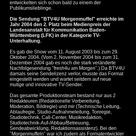
entwickelten sich schon bald zu einem der
Publikumslieblinge.
Die Sendung "BTV4U Morgenmuffel" erreichte im
Jahr 2004 den 2. Platz beim Medienpreis der
Landesanstalt für Kommunikation Baden-
Württemberg (LFK) in der Kategorie TV-
Unterhaltung.
Es gab die Show vom 11. August 2003 bis zum 29.
Oktober 2004. (Vom 2. November 2004 bis zum 31.
Dezember 2004 gab es noch die stark veränderte
Nachfolgesendung "fresh4u am Morgen".) Da BTV4U
damals seine Sendelizenz verlor, musste das Format
eingestellt werden und wartet seitdem auf neue
mutige und innovative TV-Sender.
Das gesamte Produktionsteam bestand nur aus 2
Redakteuren (Redaktionelle Vorbereitung,
Moderation, Bildregie) und mir (Technische Leitung,
Ablaufregie, Studio-Aufnahmeleitung, Tonregie,
Studiotechnik, Call-Center, Musikredaktion,
Studiotechnik-Auf-/Abbau/Betreuung,
Sendeabwicklung, Redaktionsassistenz). Bei den
"Morgenmuffeln" war ich zudem als Formatentwickler