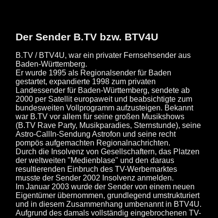
Der Sender B.TV bzw. BTV4U
B.TV / BTV4U, war ein privater Fernsehsender aus
Baden-Württemberg.
Er wurde 1995 als Regionalsender für Baden
gestartet, expandierte 1998 zum privaten
Landessender für Baden-Württemberg, sendete ab
2000 per Satellit europaweit und beabsichtigte zum
bundesweiten Vollprogramm aufzusteigen. Bekannt
war B.TV vor allem für seine großen Musikshows
(B.TV Rave Party, Musikparadies, Sternstunde), seine
Astro-CallIn-Sendung Astrofon und seine recht
pompös aufgemachten Regionalnachrichten.
Durch die Insolvenz von Gesellschaftern, das Platzen
der weltweiten "Medienblase" und den daraus
resultierenden Einbruch des TV-Werbemarktes
musste der Sender 2002 Insolvenz anmelden.
Im Januar 2003 wurde der Sender von einem neuen
Eigentümer übernommen, grundlegend umstrukturiert
und in diesem Zusammenhang umbenannt in BTV4U.
Aufgrund des damals vollständig eingebrochenen TV-