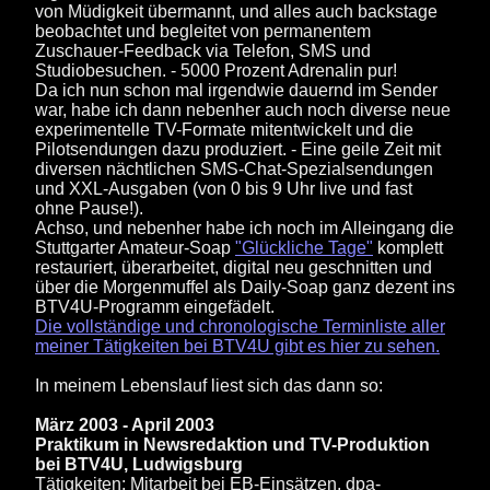
von Müdigkeit übermannt, und alles auch backstage
beobachtet und begleitet von permanentem
Zuschauer-Feedback via Telefon, SMS und
Studiobesuchen. - 5000 Prozent Adrenalin pur!
Da ich nun schon mal irgendwie dauernd im Sender
war, habe ich dann nebenher auch noch diverse neue
experimentelle TV-Formate mitentwickelt und die
Pilotsendungen dazu produziert. - Eine geile Zeit mit
diversen nächtlichen SMS-Chat-Spezialsendungen
und XXL-Ausgaben (von 0 bis 9 Uhr live und fast
ohne Pause!).
Achso, und nebenher habe ich noch im Alleingang die
Stuttgarter Amateur-Soap
"Glückliche Tage"
komplett
restauriert, überarbeitet, digital neu geschnitten und
über die Morgenmuffel als Daily-Soap ganz dezent ins
BTV4U-Programm eingefädelt.
Die vollständige und chronologische Terminliste aller
meiner Tätigkeiten bei BTV4U gibt es hier zu sehen.
In meinem Lebenslauf liest sich das dann so:
März 2003 - April 2003
Praktikum in Newsredaktion und TV-Produktion
bei BTV4U, Ludwigsburg
Tätigkeiten: Mitarbeit bei EB-Einsätzen, dpa-