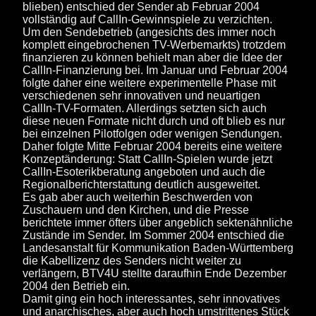
blieben) entschied der Sender ab Februar 2004
vollständig auf CallIn-Gewinnspiele zu verzichten.
Um den Sendebetrieb (angesichts des immer noch
komplett eingebrochenen TV-Werbemarkts) trotzdem
finanzieren zu können behielt man aber die Idee der
CallIn-Finanzierung bei. Im Januar und Februar 2004
folgte daher eine weitere experimentelle Phase mit
verschiedenen sehr innovativen und neuartigen
CallIn-TV-Formaten. Allerdings setzten sich auch
diese neuen Formate nicht durch und oft blieb es nur
bei einzelnen Pilotfolgen oder wenigen Sendungen.
Daher folgte Mitte Februar 2004 bereits eine weitere
Konzeptänderung: Statt CallIn-Spielen wurde jetzt
CallIn-Esoterikberatung angeboten und auch die
Regionalberichterstattung deutlich ausgeweitet.
Es gab aber auch weiterhin Beschwerden von
Zuschauern und den Kirchen, und die Presse
berichtete immer öfters über angeblich sektenähnliche
Zustände im Sender. Im Sommer 2004 entschied die
Landesanstalt für Kommunikation Baden-Württemberg
die Kabellizenz des Senders nicht weiter zu
verlängern, BTV4U stellte daraufhin Ende Dezember
2004 den Betrieb ein.
Damit ging ein hoch interessantes, sehr innovatives
und anarchisches, aber auch hoch umstrittenes Stück