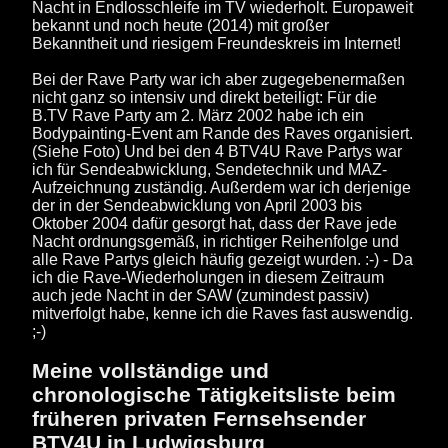
Nacht in Endlosschleife im TV wiederholt. Europaweit
bekannt und noch heute (2014) mit großer
Bekanntheit und riesigem Freundeskreis im Internet!
Bei der Rave Party war ich aber zugegebenermaßen
nicht ganz so intensiv und direkt beteiligt: Für die
B.TV Rave Party am 2. März 2002 habe ich ein
Bodypainting-Event am Rande des Raves organisiert.
(Siehe Foto) Und bei den 4 BTV4U Rave Partys war
ich für Sendeabwicklung, Sendetechnik und MAZ-
Aufzeichnung zuständig. Außerdem war ich derjenige
der in der Sendeabwicklung von April 2003 bis
Oktober 2004 dafür gesorgt hat, dass der Rave jede
Nacht ordnungsgemäß, in richtiger Reihenfolge und
alle Rave Partys gleich häufig gezeigt wurden. :-) - Da
ich die Rave-Wiederholungen in diesem Zeitraum
auch jede Nacht in der SAW (zumindest passiv)
mitverfolgt habe, kenne ich die Raves fast auswendig.
;-)
Meine vollständige und
chronologische Tätigkeitsliste beim
früheren privaten Fernsehsender
BTV4U in Ludwigsburg