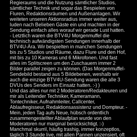
Regieraums und die Nutzung sämtlicher Studios,
sämtlicher Technik und sogar das Bespielen von
Fluren, Redaktionsräumen und Außenanlagen. Wir
weiteten unseren Aktionsradius immer weiter aus,
luden nach Belieben Gäste ein und machten in der
Sendung einfach alles worauf wir gerade Lust hatten.
- Letztlich waren die BTV4U Morgenmuffel die
technisch aufwändigsten Sendungen innerhalb der
BTV4U-Ära. Wir bespielten in manchen Sendungen
bis zu 5 Studios und Räume, dazu Flure und den Hof,
mit bis zu 10 Kameras und 6 Mikrofonen. Und fast
alles im Splitscreen um den Zuschauern immer 2
Bilder parallel zeigen zu können. (Das Morgenmuffel-
Sendebild bestand aus 5 Bildebenen, weshalb wir
auch die einzige BTV4U-Sendung waren die alle 3
DVUs des Senders im Einsatz hatten. :-) )
Und das alles nur mit 2 Moderatoren/Redakteuren und
mir als Leitender Techniker, Kameramann,
Tontechniker, Aufnahmleiter, Callcenter,
Ablaufregisseur, Redaktionsassistenz und Dompteur. -
Mein, jeden Tag aufs Neue, hübsch ordentlich
zusammengestellter Ablaufplan wurde von den
Moderatoren nur marginal berücksichtigt. :-)
Manchmal skurril, häufig trashig, immer konzeptlos,
täglich 3 Stunde live, mit allen Pannen unzensiert, oft