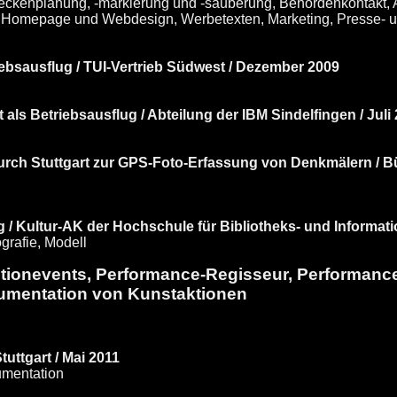
reckenplanung, -markierung und -säuberung, Behördenkontakt,
 Homepage und Webdesign, Werbetexten, Marketing, Presse- und
iebsausflug / TUI-Vertrieb Südwest / Dezember 2009
ls Betriebsausflug / Abteilung der IBM Sindelfingen / Juli
urch Stuttgart zur GPS-Foto-Erfassung von Denkmälern / 
 Kultur-AK der Hochschule für Bibliotheks- und Informatio
grafie, Modell
otionevents, Performance-Regisseur, Performance
umentation von Kunstaktionen
uttgart / Mai 2011
umentation