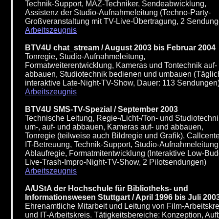
Technik-Support, MAZ-Techniker, Sendeabwicklung,
Assistenz der Studio-Aufnahmeleitung (Techno-Party-
Großveranstaltung mit TV-Live-Übertragung, 2 Sendung
Arbeitszeugnis
BTV4U chat_stream / August 2003 bis Februar 2004
Tonregie, Studio-Aufnahmeleitung,
Formatweiterentwicklung, Kameras und Tontechnik auf-
abbauen, Studiotechnik bedienen und umbauen (Täglic
interaktive Late-Night-TV-Show, Dauer: 113 Sendungen
Arbeitszeugnis
BTV4U SMS-TV-Spezial / September 2003
Technische Leitung, Regie-/Licht-/Ton- und Studiotechni
um-, auf- und abbauen, Kameras auf- und abbauen,
Tonregie (teilweise auch Bildregie und Grafik), Callcente
IT-Betreuung, Technik-Support, Studio-Aufnahmeleitung
Ablaufregie, Formatmitentwicklung (Interaktive Low-Bud
Live-Trash-Impro-Night-TV-Show, 2 Pilotsendungen)
Arbeitszeugnis
A/UStA der Hochschule für Bibliotheks- und
Informationswesen Stuttgart / April 1996 bis Juli 200
Ehrenamtliche Mitarbeit und Leitung von Film-Arbeitskre
und IT-Arbeitskreis. Tätigkeitsbereiche: Konzeption, Auf