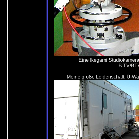
Eine Ikegami Studiokamera
B.TV/BT
Meine große Leidenschaft: Ü-W