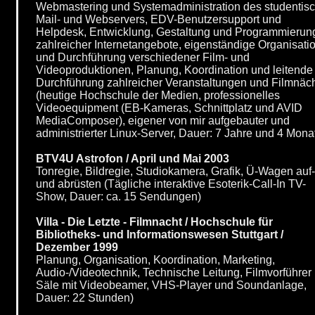
Webmastering und Systemadministration des studentis
Mail- und Webservers, EDV-Benutzersupport und
Helpdesk, Entwicklung, Gestaltung und Programmierun
zahlreicher Internetangebote, eigenständige Organisati
und Durchführung verschiedener Film- und
Videoproduktionen, Planung, Koordination und leitende
Durchführung zahlreicher Veranstaltungen und Filmnäc
(heutige Hochschule der Medien, professionelles
Videoequipment (EB-Kameras, Schnittplatz und AVID
MediaComposer), eigener von mir aufgebauter und
administrierter Linux-Server, Dauer: 7 Jahre und 4 Mona
BTV4U Astrofon / April und Mai 2003
Tonregie, Bildregie, Studiokamera, Grafik, Ü-Wagen auf-
und abrüsten (Tägliche interaktive Esoterik-Call-In TV-
Show, Dauer: ca. 15 Sendungen)
Villa - Die Letzte - Filmnacht / Hochschule für
Bibliotheks- und Informationswesen Stuttgart /
Dezember 1999
Planung, Organisation, Koordination, Marketing,
Audio-/Videotechnik, Technische Leitung, Filmvorführer 
Säle mit Videobeamer, VHS-Player und Soundanlage,
Dauer: 22 Stunden)