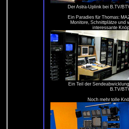
Der Astra-Uplink bei B.TV/B
Ein Paradies für Thomas: MA
Monitore, Schnittplätze und v
interessante Knöpf
Ein Teil der Sendeabwicklung
B.TV/BT
Noch mehr tolle Knö