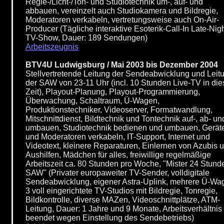
Regie-/Licht-/Ton- und Studiotechnik um-, auf- und
abbauen, vereinzelt auch Studiokamera und Bildregie,
Moderatoren verkabeln, vertretungsweise auch On-Air-
Producer (Tägliche interaktive Esoterik-Call-In Late-Nigh
TV-Show, Dauer: 189 Sendungen)
Arbeitszeugnis
BTV4U Ludwigsburg / Mai 2003 bis Dezember 2004
Stellvertretende Leitung der Sendeabwicklung und Leit
der SAW von 23-11 Uhr (incl. 10 Stunden Live-TV in die
Zeit), Playout-Planung, Playout-Programmierung,
Überwachung, Schaltraum, Ü-Wagen,
Produktionstechniker, Videoserver, Formatwandlung,
Mitschnittdienst, Bildtechnik und Tontechnik auf-, ab- un
umbauen, Studiotechnik bedienen und umbauen, Gerät
und Moderatoren verkabeln, IT-Support, Internet und
Videotext, kleinere Reparaturen, Einlernen von Azubis 
Aushilfen, Mädchen für alles, freiwillige regelmäßige
Arbeitszeit ca. 80 Stunden pro Woche, "Mister 24 Stund
SAW" (Privater europaweiter TV-Sender, volldigitale
Sendeabwicklung, eigener Astra-Uplink, mehrere Ü-Wa
3 voll eingerichtete TV-Studios mit Bildregie, Tonregie,
Bildkontrolle, diverse MAZen, Videoschnittplätze, ATM-
Leitung, Dauer: 1 Jahre und 9 Monate, Arbeitsverhältnis
beendet wegen Einstellung des Sendebetriebs)