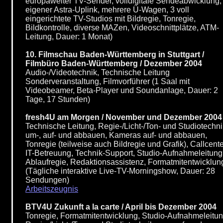
europaweiter TV-Sender, volldigitale Sendeabwicklung,
eigener Astra-Uplink, mehrere Ü-Wagen, 3 voll
eingerichtete TV-Studios mit Bildregie, Tonregie,
Bildkontrolle, diverse MAZen, Videoschnittplätze, ATM-
Leitung, Dauer: 1 Monat)
10. Filmschau Baden-Württemberg in Stuttgart /
Filmbüro Baden-Württemberg / Dezember 2004
Audio-/Videotechnik, Technische Leitung
Sonderveranstaltung, Filmvorführer (1 Saal mit
Videobeamer, Beta-Player und Soundanlage, Dauer: 2
Tage, 17 Stunden)
fresh4U am Morgen / November und Dezember 2004
Technische Leitung, Regie-/Licht-/Ton- und Studiotechni
um-, auf- und abbauen, Kameras auf- und abbauen,
Tonregie (teilweise auch Bildregie und Grafik), Callcente
IT-Betreuung, Technik-Support, Studio-Aufnahmeleitung
Ablaufregie, Redaktionsassistenz, Formatmitentwicklun
(Tägliche interaktive Live-TV-Morningshow, Dauer: 28
Sendungen)
Arbeitszeugnis
BTV4U Zukunft a la carte / April bis Dezember 2004
Tonregie, Formatmitentwicklung, Studio-Aufnahmeleitun