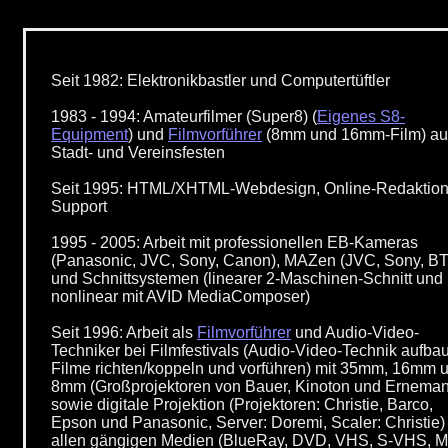
Seit 1982: Elektronikbastler und Computertüftler
1983 - 1994: Amateurfilmer (Super8) (
Eigenes S8-
Equipment
) und
Filmvorführer
(8mm und 16mm-Film) au
Stadt- und Vereinsfesten
Seit 1995: HTML/XHTML-Webdesign, Online-Redaktion,
Support
1995 - 2005: Arbeit mit professionellen EB-Kameras
(Panasonic, JVC, Sony, Canon), MAZen (JVC, Sony, B
und Schnittsystemen (linearer 2-Maschinen-Schnitt und
nonlinear mit AVID MediaComposer)
Seit 1996: Arbeit als
Filmvorführer
und Audio-Video-
Techniker bei Filmfestivals (Audio-Video-Technik aufba
Filme richten/koppeln und vorführen) mit 35mm, 16mm 
8mm (Großprojektoren von Bauer, Kinoton und Erneman
sowie digitale Projektion (Projektoren: Christie, Barco,
Epson und Panasonic, Server: Doremi, Scaler: Christie)
allen gängigen Medien (BlueRay, DVD, VHS, S-VHS, Mi