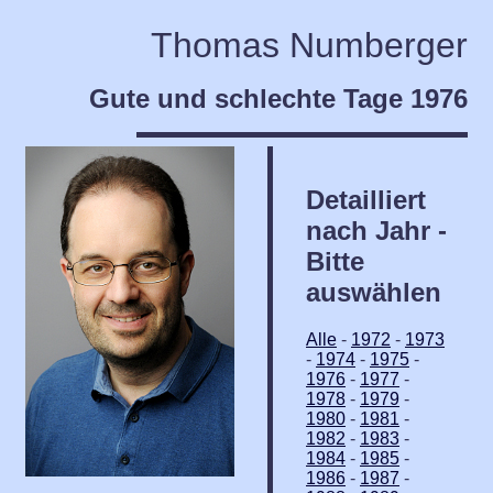
Thomas Numberger
Gute und schlechte Tage 1976
Detailliert
nach Jahr -
Bitte
auswählen
Alle
-
1972
-
1973
-
1974
-
1975
-
1976
-
1977
-
1978
-
1979
-
1980
-
1981
-
1982
-
1983
-
1984
-
1985
-
1986
-
1987
-