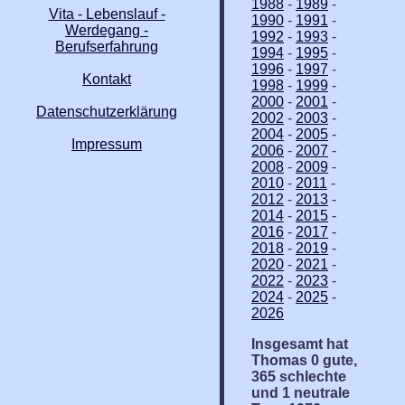
1988
-
1989
-
Vita - Lebenslauf -
1990
-
1991
-
Werdegang -
1992
-
1993
-
Berufserfahrung
1994
-
1995
-
1996
-
1997
-
Kontakt
1998
-
1999
-
2000
-
2001
-
Datenschutzerklärung
2002
-
2003
-
2004
-
2005
-
Impressum
2006
-
2007
-
2008
-
2009
-
2010
-
2011
-
2012
-
2013
-
2014
-
2015
-
2016
-
2017
-
2018
-
2019
-
2020
-
2021
-
2022
-
2023
-
2024
-
2025
-
2026
Insgesamt hat
Thomas 0 gute,
365 schlechte
und 1 neutrale