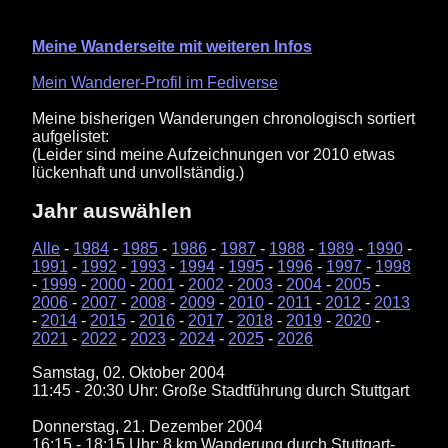
Meine Wanderseite mit weiteren Infos
Mein Wanderer-Profil im Fediverse
Meine bisherigen Wanderungen chronologisch sortiert
aufgelistet:
(Leider sind meine Aufzeichnungen vor 2010 etwas
lückenhaft und unvollständig.)
Jahr auswählen
Alle
-
1984
-
1985
-
1986
-
1987
-
1988
-
1989
-
1990
-
1991
-
1992
-
1993
-
1994
-
1995
-
1996
-
1997
-
1998
-
1999
-
2000
-
2001
-
2002
-
2003
-
2004
-
2005
-
2006
-
2007
-
2008
-
2009
-
2010
-
2011
-
2012
-
2013
-
2014
-
2015
-
2016
-
2017
-
2018
-
2019
-
2020
-
2021
-
2022
-
2023
-
2024
-
2025
-
2026
Samstag, 02. Oktober 2004
11:45 - 20:30 Uhr: Große Stadtführung durch Stuttgart
Donnerstag, 21. Dezember 2004
16:15 - 18:15 Uhr: 8 km Wanderung durch Stuttgart-