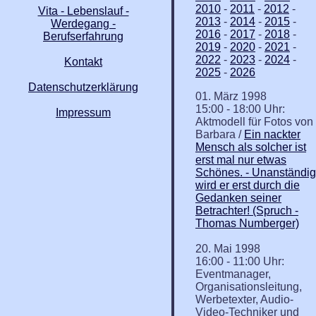
2010
-
2011
-
2012
-
Vita - Lebenslauf -
2013
-
2014
-
2015
-
Werdegang -
2016
-
2017
-
2018
-
Berufserfahrung
2019
-
2020
-
2021
-
2022
-
2023
-
2024
-
Kontakt
2025
-
2026
Datenschutzerklärung
01. März 1998
15:00 - 18:00 Uhr:
Impressum
Aktmodell für Fotos von
Barbara /
Ein nackter
Mensch als solcher ist
erst mal nur etwas
Schönes. - Unanständig
wird er erst durch die
Gedanken seiner
Betrachter! (Spruch -
Thomas Numberger)
20. Mai 1998
16:00 - 11:00 Uhr:
Eventmanager,
Organisationsleitung,
Werbetexter, Audio-
Video-Techniker und