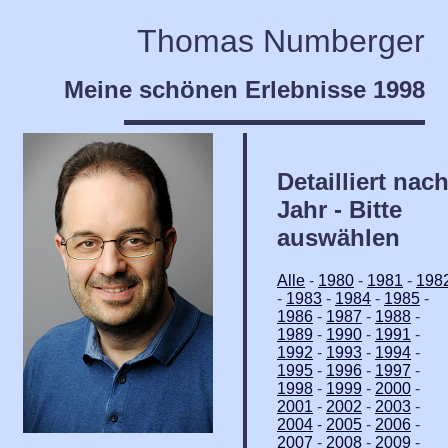
Thomas Numberger
Meine schönen Erlebnisse 1998
Detailliert nac
Jahr - Bitte
auswählen
Alle
-
1980
-
1981
-
198
-
1983
-
1984
-
1985
-
1986
-
1987
-
1988
-
1989
-
1990
-
1991
-
1992
-
1993
-
1994
-
1995
-
1996
-
1997
-
1998
-
1999
-
2000
-
2001
-
2002
-
2003
-
2004
-
2005
-
2006
-
2007
-
2008
-
2009
-