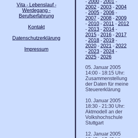
-
2000
-
2001
-
Vita - Lebenslauf -
2002
-
2003
-
2004
Werdegang -
-
2005
-
2006
-
Berufserfahrung
2007
-
2008
-
2009
-
2010
-
2011
-
2012
Kontakt
-
2013
-
2014
-
2015
-
2016
-
2017
Datenschutzerklärung
-
2018
-
2019
-
2020
-
2021
-
2022
Impressum
-
2023
-
2024
-
2025
-
2026
05. Januar 2005
14:00 - 18:15 Uhr:
Zusammenstellung
der Daten für meine
Steuererklärung
10. Januar 2005
18:30 - 21:30 Uhr:
Aktmodell an der
Volkshochschule
Stuttgart
12. Januar 2005