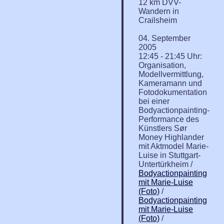
12 km DVV-
Wandern in
Crailsheim
04. September
2005
12:45 - 21:45 Uhr:
Organisation,
Modellvermittlung,
Kameramann und
Fotodokumentation
bei einer
Bodyactionpainting-
Performance des
Künstlers Sør
Money Highlander
mit Aktmodel Marie-
Luise in Stuttgart-
Untertürkheim /
Bodyactionpainting
mit Marie-Luise
(Foto)
/
Bodyactionpainting
mit Marie-Luise
(Foto)
/