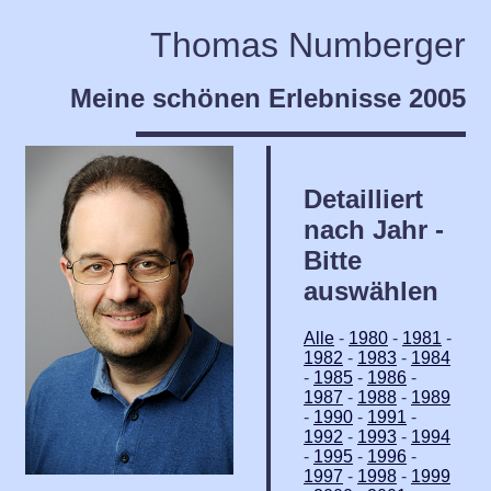
Thomas Numberger
Meine schönen Erlebnisse 2005
Detailliert
nach Jahr -
Bitte
auswählen
Alle
-
1980
-
1981
-
1982
-
1983
-
1984
-
1985
-
1986
-
1987
-
1988
-
1989
-
1990
-
1991
-
1992
-
1993
-
1994
-
1995
-
1996
-
1997
-
1998
-
1999