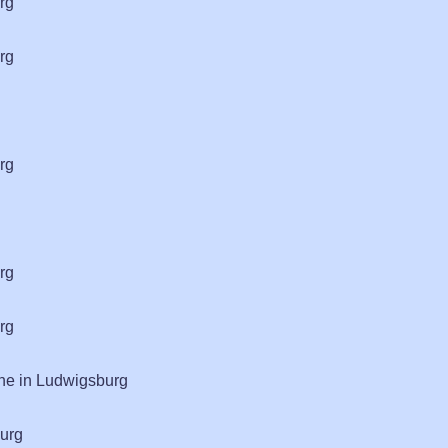
rg
rg
rg
rg
rg
rne in Ludwigsburg
urg