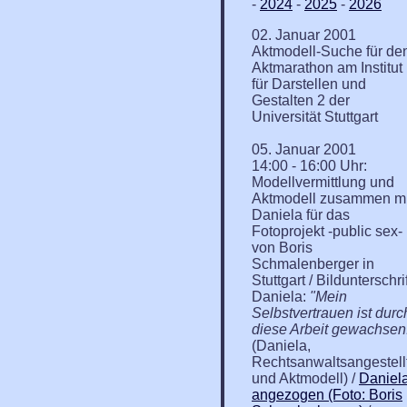
-
2024
-
2025
-
2026
02. Januar 2001
Aktmodell-Suche für de
Aktmarathon am Institut
für Darstellen und
Gestalten 2 der
Universität Stuttgart
05. Januar 2001
14:00 - 16:00 Uhr:
Modellvermittlung und
Aktmodell zusammen mi
Daniela für das
Fotoprojekt -public sex-
von Boris
Schmalenberger in
Stuttgart / Bildunterschrif
Daniela:
"Mein
Selbstvertrauen ist durc
diese Arbeit gewachsen
(Daniela,
Rechtsanwaltsangestell
und Aktmodell) /
Daniel
angezogen (Foto: Boris