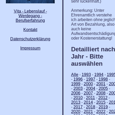
sehr lückenhaft.)
Anmerkung: Unter
Vita - Lebenslauf -
Ehrenamtlich verstehe
Werdegang -
ich arbeiten ohne jeglic
Berufserfahrung
Art von Bezahlung, also
auch keine
Kontakt
Aufwandsentschädigun
oder Kostenerstattung!
Datenschutzerklärung
Detailliert nac
Impressum
Jahr - Bitte
auswählen
Alle
-
1993
-
1994
-
199
-
1996
-
1997
-
1998
-
1999
-
2000
-
2001
-
20
-
2003
-
2004
-
2005
-
2006
-
2007
-
2008
-
20
-
2010
-
2011
-
2012
-
2013
-
2014
-
2015
-
20
-
2017
-
2018
-
2019
-
2020
-
2021
-
2022
-
20