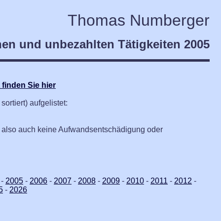
Thomas Numberger
en und unbezahlten Tätigkeiten 2005
finden Sie hier
rtiert) aufgelistet:
g, also auch keine Aufwandsentschädigung oder
-
2005
-
2006
-
2007
-
2008
-
2009
-
2010
-
2011
-
2012
-
5
-
2026