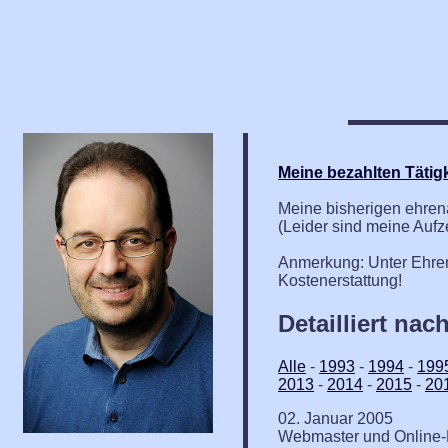
Meine bezahlten Tätig
Meine bisherigen ehrenam
(Leider sind meine Aufz
Anmerkung: Unter Ehren
Kostenerstattung!
Detailliert nac
Alle
-
1993
-
1994
-
199
2013
-
2014
-
2015
-
20
02. Januar 2005
Webmaster und Online-R