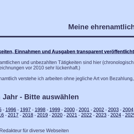
Meine ehrenamtlich
keiten, Einnahmen und Ausgaben transparent veröffentlicht 
tlichen und unbezahlten Tätigkeiten sind hier (chronologisch so
eichnungen vor 2010 sehr lückenhaft.)
amtlich verstehe ich arbeiten ohne jegliche Art von Bezahlun
h Jahr - Bitte auswählen
5
-
1996
-
1997
-
1998
-
1999
-
2000
-
2001
-
2002
-
2003
-
2004
16
-
2017
-
2018
-
2019
-
2020
-
2021
-
2022
-
2023
-
2024
-
202
edakteur für diverse Webseiten