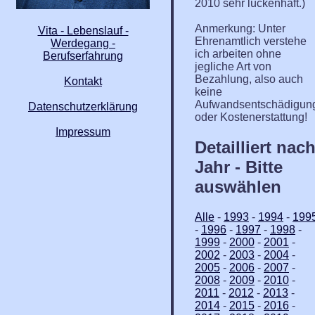
2010 sehr lückenhaft.)
Anmerkung: Unter
Vita - Lebenslauf -
Ehrenamtlich verstehe
Werdegang -
ich arbeiten ohne
Berufserfahrung
jegliche Art von
Bezahlung, also auch
Kontakt
keine
Aufwandsentschädigun
Datenschutzerklärung
oder Kostenerstattung!
Impressum
Detailliert nac
Jahr - Bitte
auswählen
Alle
-
1993
-
1994
-
199
-
1996
-
1997
-
1998
-
1999
-
2000
-
2001
-
2002
-
2003
-
2004
-
2005
-
2006
-
2007
-
2008
-
2009
-
2010
-
2011
-
2012
-
2013
-
2014
-
2015
-
2016
-