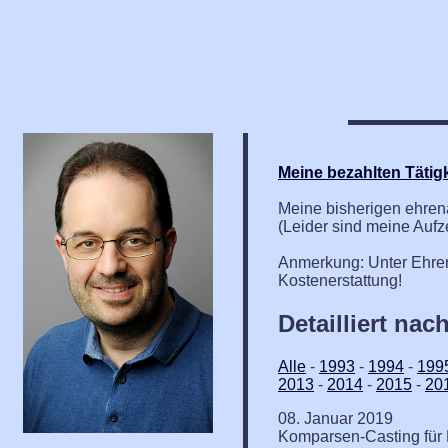
Meine bezahlten Tätig
Meine bisherigen ehrenam
(Leider sind meine Aufz
Anmerkung: Unter Ehren
Kostenerstattung!
Detailliert nac
Alle
-
1993
-
1994
-
199
2013
-
2014
-
2015
-
20
08. Januar 2019
Komparsen-Casting für