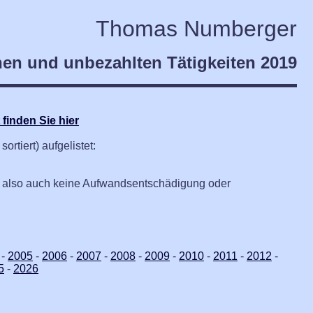
Thomas Numberger
en und unbezahlten Tätigkeiten 2019
finden Sie hier
rtiert) aufgelistet:
g, also auch keine Aufwandsentschädigung oder
-
2005
-
2006
-
2007
-
2008
-
2009
-
2010
-
2011
-
2012
-
5
-
2026