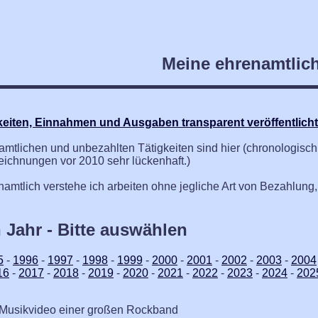
Meine ehrenamtlich
keiten, Einnahmen und Ausgaben transparent veröffentlicht 
tlichen und unbezahlten Tätigkeiten sind hier (chronologisch so
eichnungen vor 2010 sehr lückenhaft.)
amtlich verstehe ich arbeiten ohne jegliche Art von Bezahlun
h Jahr - Bitte auswählen
5
-
1996
-
1997
-
1998
-
1999
-
2000
-
2001
-
2002
-
2003
-
2004
16
-
2017
-
2018
-
2019
-
2020
-
2021
-
2022
-
2023
-
2024
-
202
 Musikvideo einer großen Rockband