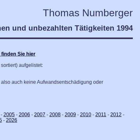
Thomas Numberger
en und unbezahlten Tätigkeiten 1994
finden Sie hier
rtiert) aufgelistet:
g, also auch keine Aufwandsentschädigung oder
-
2005
-
2006
-
2007
-
2008
-
2009
-
2010
-
2011
-
2012
-
5
-
2026