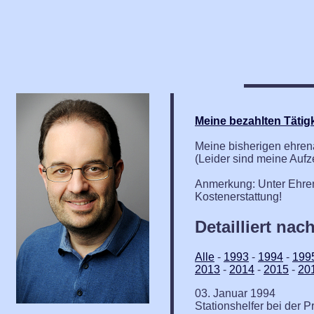
Meine bezahlten Tätig
Meine bisherigen ehrenam
(Leider sind meine Aufz
Anmerkung: Unter Ehren
Kostenerstattung!
Detailliert nac
Alle
-
1993
-
1994
-
199
2013
-
2014
-
2015
-
20
03. Januar 1994
Stationshelfer bei der P