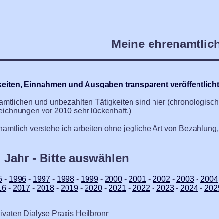
Meine ehrenamtlich
keiten, Einnahmen und Ausgaben transparent veröffentlicht 
tlichen und unbezahlten Tätigkeiten sind hier (chronologisch so
eichnungen vor 2010 sehr lückenhaft.)
amtlich verstehe ich arbeiten ohne jegliche Art von Bezahlun
h Jahr - Bitte auswählen
5
-
1996
-
1997
-
1998
-
1999
-
2000
-
2001
-
2002
-
2003
-
2004
16
-
2017
-
2018
-
2019
-
2020
-
2021
-
2022
-
2023
-
2024
-
202
rivaten Dialyse Praxis Heilbronn