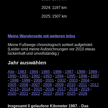
2024: 1197 km
2025: 1507 km
Meine Wanderseite mit weiteren Infos
Meine Fußwege chronologisch sortiert aufgelistet:
(Leider sind meine Aufzeichnungen vor 2010 etwas
lückenhaft und unvollständig.)
Jahr auswählen
Alle
-
1983
-
1984
-
1985
-
1986
-
1987
-
1988
-
1989
-
1990
-
1991
-
1992
-
1993
-
1994
-
1995
-
1996
-
1997
-
1998
-
1999
-
2000
-
2001
-
2002
-
2003
-
2004
-
2005
-
2006
-
2007
-
2008
-
2009
-
2010
-
2011
-
2012
-
2013
-
2014
-
2015
-
2016
-
2017
-
2018
-
2019
-
2020
-
2021
-
2022
-
2023
-
2024
-
2025
-
2026
Insgesamt 0 gelaufene Kilometer 1987. - Das