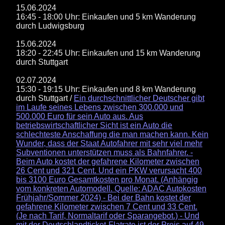
15.06.2024
16:45 - 18:00 Uhr: Einkaufen und 5 km Wanderung
durch Ludwigsburg
15.06.2024
18:20 - 22:45 Uhr: Einkaufen und 15 km Wanderung
durch Stuttgart
02.07.2024
15:30 - 19:15 Uhr: Einkaufen und 8 km Wanderung
durch Stuttgart /
Ein durchschnittlicher Deutscher gibt
im Laufe seines Lebens zwischen 300.000 und
500.000 Euro für sein Auto aus. Aus
betriebswirtschaftlicher Sicht ist ein Auto die
schlechteste Anschaffung die man machen kann. Kein
Wunder, dass der Staat Autofahrer mit sehr viel mehr
Subventionen unterstützen muss als Bahnfahrer. -
Beim Auto kostet der gefahrene Kilometer zwischen
26 Cent und 321 Cent. Und ein PKW verursacht 400
bis 3100 Euro Gesamtkosten pro Monat. (Anhängig
vom konkreten Automodell. Quelle: ADAC Autokosten
Frühjahr/Sommer 2024) - Bei der Bahn kostet der
gefahrene Kilometer zwischen 7 Cent und 33 Cent.
(Je nach Tarif, Normaltarif oder Sparangebot.) - Und
mit der Deutschlandticket-Flatrate ist der Preis auf 49