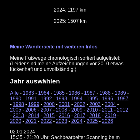
2024: 1197 km
2025: 1507 km
Meine Wanderseite mit weiteren Infos
Meine Fußwege chronologisch sortiert aufgelistet:
(Leider sind meine Aufzeichnungen vor 2010 etwas
lückenhaft und unvollständig.)
Jahr auswählen
Alle
-
1983
-
1984
-
1985
-
1986
-
1987
-
1988
-
1989
-
1990
-
1991
-
1992
-
1993
-
1994
-
1995
-
1996
-
1997
-
1998
-
1999
-
2000
-
2001
-
2002
-
2003
-
2004
-
2005
-
2006
-
2007
-
2008
-
2009
-
2010
-
2011
-
2012
-
2013
-
2014
-
2015
-
2016
-
2017
-
2018
-
2019
-
2020
-
2021
-
2022
-
2023
-
2024
-
2025
-
2026
02.01.2024
15:35 - 21:20 Uhr: Sachbearbeiter Scanning beim