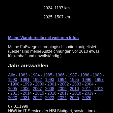
2024: 1197 km
2025: 1507 km
Meine Wanderseite mit weiteren Infos
Meine Fußwege chronologisch sortiert aufgelistet:
(Leider sind meine Aufzeichnungen vor 2010 etwas
lückenhaft und unvollständig.)
Jahr auswählen
Alle
-
1983
-
1984
-
1985
-
1986
-
1987
-
1988
-
1989
-
1990
-
1991
-
1992
-
1993
-
1994
-
1995
-
1996
-
1997
-
1998
-
1999
-
2000
-
2001
-
2002
-
2003
-
2004
-
2005
-
2006
-
2007
-
2008
-
2009
-
2010
-
2011
-
2012
-
2013
-
2014
-
2015
-
2016
-
2017
-
2018
-
2019
-
2020
-
2021
-
2022
-
2023
-
2024
-
2025
-
2026
07.01.1999
HiWi im IT-Service der HBI Stuttgart, sowie Linux-