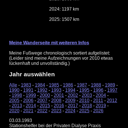
2024: 1197 km
2025: 1507 km
Meine Wanderseite mit weiteren Infos
Meine Fußwege chronologisch sortiert aufgelistet:
(Leider sind meine Aufzeichnungen vor 2010 etwas
lückenhaft und unvollständig.)
Jahr auswählen
Alle
-
1983
-
1984
-
1985
-
1986
-
1987
-
1988
-
1989
-
1990
-
1991
-
1992
-
1993
-
1994
-
1995
-
1996
-
1997
-
1998
-
1999
-
2000
-
2001
-
2002
-
2003
-
2004
-
2005
-
2006
-
2007
-
2008
-
2009
-
2010
-
2011
-
2012
-
2013
-
2014
-
2015
-
2016
-
2017
-
2018
-
2019
-
2020
-
2021
-
2022
-
2023
-
2024
-
2025
-
2026
03.03.1993
Stationshelfer bei der Privaten Dialyse Praxis