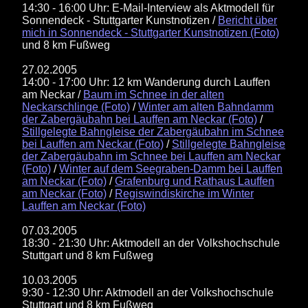
14:30 - 16:00 Uhr: E-Mail-Interview als Aktmodell für
Sonnendeck - Stuttgarter Kunstnotizen /
Bericht über
mich in Sonnendeck - Stuttgarter Kunstnotizen (Foto)
und 8 km Fußweg
27.02.2005
14:00 - 17:00 Uhr: 12 km Wanderung durch Lauffen
am Neckar /
Baum im Schnee in der alten
Neckarschlinge (Foto)
/
Winter am alten Bahndamm
der Zabergäubahn bei Lauffen am Neckar (Foto)
/
Stillgelegte Bahngleise der Zabergäubahn im Schnee
bei Lauffen am Neckar (Foto)
/
Stillgelegte Bahngleise
der Zabergäubahn im Schnee bei Lauffen am Neckar
(Foto)
/
Winter auf dem Seegraben-Damm bei Lauffen
am Neckar (Foto)
/
Grafenburg und Rathaus Lauffen
am Neckar (Foto)
/
Regiswindiskirche im Winter
Lauffen am Neckar (Foto)
07.03.2005
18:30 - 21:30 Uhr: Aktmodell an der Volkshochschule
Stuttgart und 8 km Fußweg
10.03.2005
9:30 - 12:30 Uhr: Aktmodell an der Volkshochschule
Stuttgart und 8 km Fußweg