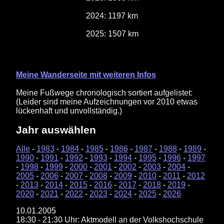
2024: 1197 km
2025: 1507 km
Meine Wanderseite mit weiteren Infos
Meine Fußwege chronologisch sortiert aufgelistet:
(Leider sind meine Aufzeichnungen vor 2010 etwas
lückenhaft und unvollständig.)
Jahr auswählen
Alle
-
1983
-
1984
-
1985
-
1986
-
1987
-
1988
-
1989
-
1990
-
1991
-
1992
-
1993
-
1994
-
1995
-
1996
-
1997
-
1998
-
1999
-
2000
-
2001
-
2002
-
2003
-
2004
-
2005
-
2006
-
2007
-
2008
-
2009
-
2010
-
2011
-
2012
-
2013
-
2014
-
2015
-
2016
-
2017
-
2018
-
2019
-
2020
-
2021
-
2022
-
2023
-
2024
-
2025
-
2026
10.01.2005
18:30 - 21:30 Uhr: Aktmodell an der Volkshochschule