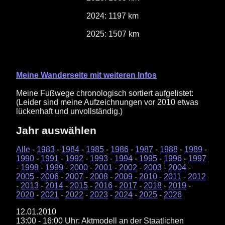
2024: 1197 km
2025: 1507 km
Meine Wanderseite mit weiteren Infos
Meine Fußwege chronologisch sortiert aufgelistet:
(Leider sind meine Aufzeichnungen vor 2010 etwas
lückenhaft und unvollständig.)
Jahr auswählen
Alle
-
1983
-
1984
-
1985
-
1986
-
1987
-
1988
-
1989
-
1990
-
1991
-
1992
-
1993
-
1994
-
1995
-
1996
-
1997
-
1998
-
1999
-
2000
-
2001
-
2002
-
2003
-
2004
-
2005
-
2006
-
2007
-
2008
-
2009
-
2010
-
2011
-
2012
-
2013
-
2014
-
2015
-
2016
-
2017
-
2018
-
2019
-
2020
-
2021
-
2022
-
2023
-
2024
-
2025
-
2026
12.01.2010
13:00 - 16:00 Uhr: Aktmodell an der Staatlichen