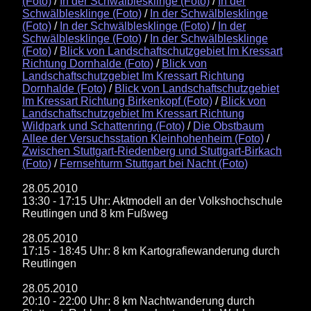
(Foto)
/
In der Schwälblesklinge (Foto)
/
In der
Schwälblesklinge (Foto)
/
In der Schwälblesklinge
(Foto)
/
In der Schwälblesklinge (Foto)
/
In der
Schwälblesklinge (Foto)
/
In der Schwälblesklinge
(Foto)
/
Blick von Landschaftschutzgebiet Im Kressart
Richtung Dornhalde (Foto)
/
Blick von
Landschaftschutzgebiet Im Kressart Richtung
Dornhalde (Foto)
/
Blick von Landschaftschutzgebiet
Im Kressart Richtung Birkenkopf (Foto)
/
Blick von
Landschaftschutzgebiet Im Kressart Richtung
Wildpark und Schattenring (Foto)
/
Die Obstbaum
Allee der Versuchsstation Kleinhohenheim (Foto)
/
Zwischen Stuttgart-Riedenberg und Stuttgart-Birkach
(Foto)
/
Fernsehturm Stuttgart bei Nacht (Foto)
28.05.2010
13:30 - 17:15 Uhr: Aktmodell an der Volkshochschule
Reutlingen und 8 km Fußweg
28.05.2010
17:15 - 18:45 Uhr: 8 km Kartografiewanderung durch
Reutlingen
28.05.2010
20:10 - 22:00 Uhr: 8 km Nachtwanderung durch