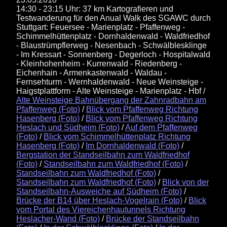
14:30 - 23:15 Uhr: 37 km Kartografieren und
Testwanderung für den Anual Walk des SGAWC durch
Stuttgart: Feuersee - Marienplatz - Pfaffenweg -
Schimmelhüttenplatz - Dornhaldenwald - Waldfriedhof
- Blaustrümpflerweg - Nesenbach - Schwälblesklinge
- Im Kressart - Sonnenberg - Degerloch - Hospitalwald
- Kleinhohenheim - Kurrenwald - Riedenberg -
Eichenhain - Armenkastenwald - Waldau -
Fernsehturm - Wernhaldenwald - Neue Weinsteige -
Haigstplattform - Alte Weinsteige - Marienplatz - Hbf /
Alte Weinsteige Bahnübergang der Zahnradbahn am
Pfaffenweg (Foto)
/
Blick vom Pfaffenweg Richtung
Hasenberg (Foto)
/
Blick vom Pfaffenweg Richtung
Heslach und Südheim (Foto)
/
Auf dem Pfaffenweg
(Foto)
/
Blick vom Schimmelhüttenplatz Richtung
Hasenberg (Foto)
/
Im Dornhaldenwald (Foto)
/
Bergstation der Standseilbahn zum Waldfriedhof
(Foto)
/
Standseilbahn zum Waldfriedhof (Foto)
/
Standseilbahn zum Waldfriedhof (Foto)
/
Standseilbahn zum Waldfriedhof (Foto)
/
Blick von der
Standseilbahn-Ausweiche auf Südheim (Foto)
/
Brücke der B14 über Heslach-Vogelrain (Foto)
/
Blick
vom Portal des Viereichenhautunnels Richtung
Heslacher-Wand (Foto)
/
Brücke der Standseilbahn