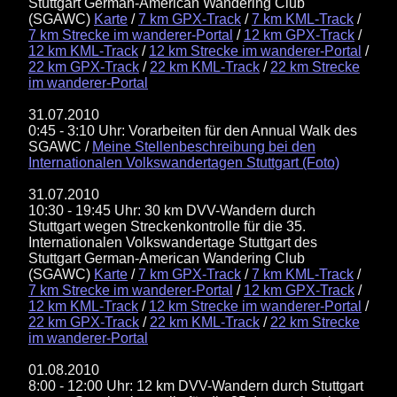
Stuttgart German-American Wandering Club
(SGAWC)
Karte
/
7 km GPX-Track
/
7 km KML-Track
/
7 km Strecke im wanderer-Portal
/
12 km GPX-Track
/
12 km KML-Track
/
12 km Strecke im wanderer-Portal
/
22 km GPX-Track
/
22 km KML-Track
/
22 km Strecke
im wanderer-Portal
31.07.2010
0:45 - 3:10 Uhr: Vorarbeiten für den Annual Walk des
SGAWC /
Meine Stellenbeschreibung bei den
Internationalen Volkswandertagen Stuttgart (Foto)
31.07.2010
10:30 - 19:45 Uhr: 30 km DVV-Wandern durch
Stuttgart wegen Streckenkontrolle für die 35.
Internationalen Volkswandertage Stuttgart des
Stuttgart German-American Wandering Club
(SGAWC)
Karte
/
7 km GPX-Track
/
7 km KML-Track
/
7 km Strecke im wanderer-Portal
/
12 km GPX-Track
/
12 km KML-Track
/
12 km Strecke im wanderer-Portal
/
22 km GPX-Track
/
22 km KML-Track
/
22 km Strecke
im wanderer-Portal
01.08.2010
8:00 - 12:00 Uhr: 12 km DVV-Wandern durch Stuttgart