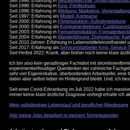
Seit 1996: Erfahrung in
Netzwerktechnik, Systemadministra
Seit 1996: Erfahrung in
Kino, Filmfestivals
Seit 1996: Erfahrung in
Werbung, Marketing, Veranstaltung
Seit 1997: Erfahrung als
Modell, Komparse
Seit 2000: Erfahrung in
Filmproduktion, Aufnahmeleitung
Seit 2000: Erfahrung als
Komparsenbetreuer, Castingassist
Seit 2003: Erfahrung in
Fernsehproduktion, Formatentwick
Seit 2004: Erfahrung in
Wanderführung, Drehortsuche, Kart
Seit 2010 Jahren: Erfahrung in Lebensmitteleinzelhandel
Seit 2017: Erfahrung als
Servicemitarbeiter Kino, Service-
Seit Herbst 2022: Krank, aber bisher noch keine klare ärzt
Ich bin also kein geradliniger Fachidiot mit stromlinienf
experimentierfreudiger Querdenker der zahlreiche Fachgebi
sehr viel Eigeninitiative, überbordenden Arbeitseifer, ein
dabei aber selbst lieber im Hintergrund bleibt. Und, ich b
Seit einer Covid-Erkrankung im Juli 2022 habe ich massiv
immer keine klare ärztliche Diagnose vorliegt erhalte ich 
Mein vollständiger Lebenslauf und beruflicher Werdegang
Alle meine Jobs detailliert in meinem Terminkalender