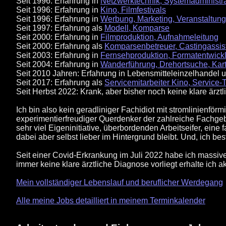
Seit 1996: Erfahrung in
Netzwerktechnik, Systemadministra
Seit 1996: Erfahrung in
Kino, Filmfestivals
Seit 1996: Erfahrung in
Werbung, Marketing, Veranstaltung
Seit 1997: Erfahrung als
Modell, Komparse
Seit 2000: Erfahrung in
Filmproduktion, Aufnahmeleitung
Seit 2000: Erfahrung als
Komparsenbetreuer, Castingassist
Seit 2003: Erfahrung in
Fernsehproduktion, Formatentwick
Seit 2004: Erfahrung in
Wanderführung, Drehortsuche, Kart
Seit 2010 Jahren: Erfahrung in Lebensmitteleinzelhandel
Seit 2017: Erfahrung als
Servicemitarbeiter Kino, Service-
Seit Herbst 2022: Krank, aber bisher noch keine klare ärzt
Ich bin also kein geradliniger Fachidiot mit stromlinienf
experimentierfreudiger Querdenker der zahlreiche Fachgebi
sehr viel Eigeninitiative, überbordenden Arbeitseifer, ein
dabei aber selbst lieber im Hintergrund bleibt. Und, ich b
Seit einer Covid-Erkrankung im Juli 2022 habe ich massiv
immer keine klare ärztliche Diagnose vorliegt erhalte ich 
Mein vollständiger Lebenslauf und beruflicher Werdegang
Alle meine Jobs detailliert in meinem Terminkalender