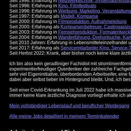
Seit 1996: Erfahrung in
Netzwerktechnik, Systemadministra
Seit 1996: Erfahrung in
Kino, Filmfestivals
Seit 1996: Erfahrung in
Werbung, Marketing, Veranstaltung
Seit 1997: Erfahrung als
Modell, Komparse
Seit 2000: Erfahrung in
Filmproduktion, Aufnahmeleitung
Seit 2000: Erfahrung als
Komparsenbetreuer, Castingassist
Seit 2003: Erfahrung in
Fernsehproduktion, Formatentwick
Seit 2004: Erfahrung in
Wanderführung, Drehortsuche, Kart
Seit 2010 Jahren: Erfahrung in Lebensmitteleinzelhandel
Seit 2017: Erfahrung als
Servicemitarbeiter Kino, Service-
Seit Herbst 2022: Krank, aber bisher noch keine klare ärzt
Ich bin also kein geradliniger Fachidiot mit stromlinienf
experimentierfreudiger Querdenker der zahlreiche Fachgebi
sehr viel Eigeninitiative, überbordenden Arbeitseifer, ein
dabei aber selbst lieber im Hintergrund bleibt. Und, ich b
Seit einer Covid-Erkrankung im Juli 2022 habe ich massiv
immer keine klare ärztliche Diagnose vorliegt erhalte ich 
Mein vollständiger Lebenslauf und beruflicher Werdegang
Alle meine Jobs detailliert in meinem Terminkalender