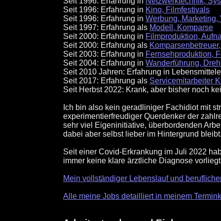
Seit 1996: Erfahrung in
Netzwerktechnik, Sys
Seit 1996: Erfahrung in
Kino, Filmfestivals
Seit 1996: Erfahrung in
Werbung, Marketing, 
Seit 1997: Erfahrung als
Modell, Komparse
Seit 2000: Erfahrung in
Filmproduktion, Aufn
Seit 2000: Erfahrung als
Komparsenbetreuer, 
Seit 2003: Erfahrung in
Fernsehproduktion, F
Seit 2004: Erfahrung in
Wanderführung, Dreho
Seit 2010 Jahren: Erfahrung in Lebensmitte
Seit 2017: Erfahrung als
Servicemitarbeiter K
Seit Herbst 2022: Krank, aber bisher noch ke
Ich bin also kein geradliniger Fachidiot mit
experimentierfreudiger Querdenker der zahlre
sehr viel Eigeninitiative, überbordenden Arbe
dabei aber selbst lieber im Hintergrund bleib
Seit einer Covid-Erkrankung im Juli 2022 ha
immer keine klare ärztliche Diagnose vorliegt
Mein vollständiger Lebenslauf und beruflic
Alle meine Jobs detailliert in meinem Termin