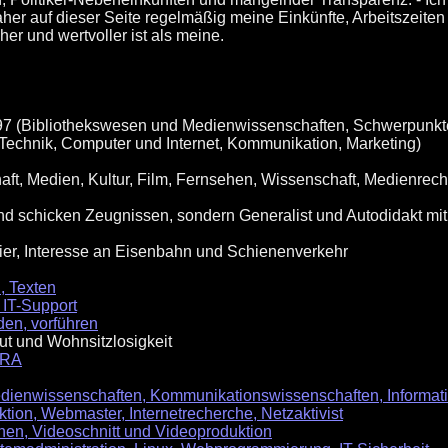
aher auf dieser Seite regelmäßig meine Einkünfte, Arbeitszeit
her und wertvoller ist als meine.
 1997 (Bibliothekswesen und Medienwissenschaften, Schwerpunk
echnik, Computer und Internet, Kommunikation, Marketing)
haft, Medien, Kultur, Film, Fernsehen, Wissenschaft, Medienrech
g und schicken Zeugnissen, sondern Generalist und Autodidakt mi
rier, Interesse an Eisenbahn und Schienenverkehr
, Texten
 IT-Support
den, vorführen
ut und Wohnsitzlosigkeit
RA
edienwissenschaften, Kommunikationswissenschaften, Informat
ktion, Webmaster, Internetrecherche, Netzaktivist
hen, Videoschnitt und Videoproduktion