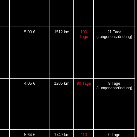
5,00 €
1512 km
103
21 Tage
Tage
(Lungenentzündung)
4,05 €
1285 km
90 Tage
9 Tage
(Lungenentzündung)
5,64 €
1749 km
110
0 Tage