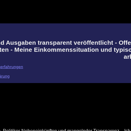
 Ausgaben transparent veröffentlicht - Off
ten - Meine Einkommenssituation und typis
ar
serfahrungen
ärung
 Politiker-Nebeneinkünften und mangelnder Transparenz. - Ich