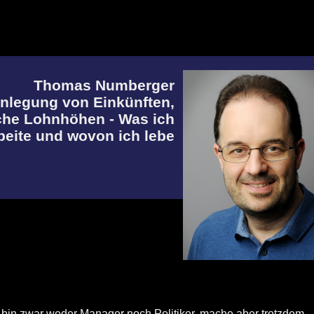
Thomas Numberger
enlegung von Einkünften,
che Lohnhöhen - Was ich
beite und wovon ich lebe
 bin zwar weder Manager noch Politiker, mache aber trotzdem