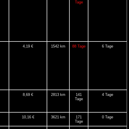
Tage
4,19 €
1542 km
88 Tage
6 Tage
8,69 €
2813 km
141
4 Tage
Tage
10,16 €
3621 km
171
0 Tage
Tage