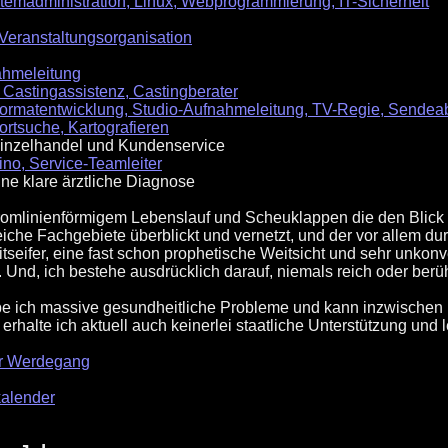
temadministration, Linux, Webprogrammierung, IT-Sicherheit
Veranstaltungsorganisation
ahmeleitung
Castingassistenz, Castingberater
ormatentwicklung, Studio-Aufnahmeleitung, TV-Regie, Sendeab
rtsuche, Kartografieren
leinzelhandel und Kundenservice
ino, Service-Teamleiter
ine klare ärztliche Diagnose
 stromlinienförmigem Lebenslauf und Scheuklappen die den Blick
iche Fachgebiete überblickt und vernetzt, und der vor allem d
itseifer, eine fast schon prophetische Weitsicht und sehr unkon
t. Und, ich bestehe ausdrücklich darauf, niemals reich oder ber
be ich massive gesundheitliche Probleme und kann inzwischen 
 erhalte ich aktuell auch keinerlei staatliche Unterstützung un
her Werdegang
kalender